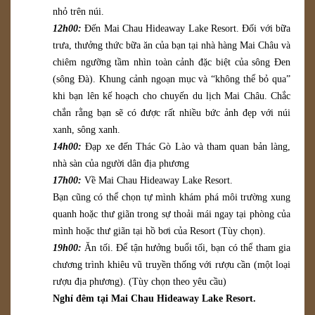
nhỏ trên núi.
12h00:
Đến Mai Chau Hideaway Lake Resort. Đối với bữa
trưa, thưởng thức bữa ăn của bạn tại nhà hàng Mai Châu và
chiêm ngưỡng tầm nhìn toàn cảnh đặc biệt của sông Đen
(sông Đà). Khung cảnh ngoạn mục và “không thể bỏ qua”
khi bạn lên kế hoạch cho chuyến du lịch Mai Châu. Chắc
chắn rằng bạn sẽ có được rất nhiều bức ảnh đẹp với núi
xanh, sông xanh.
14h00:
Đạp xe đến Thác Gò Lào và tham quan bản làng,
nhà sàn của người dân địa phương
17h00:
Về
Mai Chau Hideaway Lake Resort
.
Bạn cũng có thể chọn tự mình khám phá môi trường xung
quanh hoặc thư giãn trong sự thoải mái ngay tại phòng của
mình hoặc thư giãn tại hồ bơi của Resort (Tùy chọn).
19h00:
Ăn tối. Để tận hưởng buổi tối, bạn có thể tham gia
chương trình khiêu vũ truyền thống với rượu cần (một loại
rượu địa phương). (Tùy chọn theo yêu cầu)
Nghỉ đêm tại Mai Chau Hideaway Lake Resort.