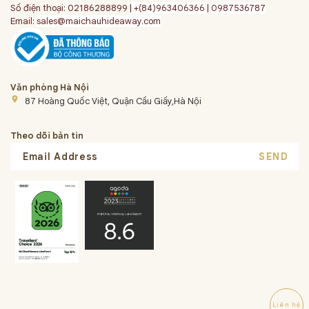
Số điện thoại: 02186288899 |
+(84)963406366
|
0987536787
Email:
sales@maichauhideaway.com
Văn phòng Hà Nội
place
87 Hoàng Quốc Việt, Quận Cầu Giấy,Hà Nội
Theo dõi bản tin
SEND
Liên hệ