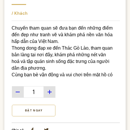
/ Khách
Chuyến tham quan sẽ đưa bạn đến những điểm
đến đẹp như tranh vẽ và khám phá nền văn hóa
hấp dẫn của Việt Nam.
Thong dong đạp xe đến Thác Gò Lào, tham quan
bản làng tại nơi đây, khám phá những nét văn
hoá và tập quán sinh sống đặc trưng của người
dân địa phương.
Cùng bạn bè vận động và vui chơi trên mặt hồ có
làn nước xanh như "Viên ngọc bích", rộng nhất
khu vực phía Bắc Việt Nam bằng thuyền Kayak.
remove
add
ĐẶT NGAY