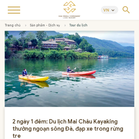
search
VN
keyboard_arrow_down
Trang chủ
Sản phẩm - Dịch vụ
Tour du lịch
2 ngày 1 đêm: Du lịch Mai Châu Kayaking
thưởng ngoạn sông Đà, đạp xe trong rừng
tre