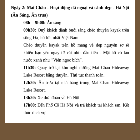
Ngày 2: Mai Châu - Hoạt động dã ngoại và cảnh đẹp - Hà Nội
(Ăn
Sáng
, Ăn
trưa
)
08h – 9h00:
Ăn sáng.
09h30:
Quý khách dành buổi sáng chèo thuyền kayak trên
sông Đà, hồ lớn nhất Việt Nam.
Chèo thuyền kayak trên hồ mang vẻ đẹp nguyên sơ sẽ
khiến bạn yêu ngay từ cái nhìn đầu tiên - Mặt hồ có làn
nước xanh như “Viên ngọc bích”.
11h30:
Quay trở lại khu nghỉ dưỡng Mai Chau Hideaway
Lake Resort bằng thuyền. Thủ tục thanh toán.
12h30:
Ăn trưa tại nhà hàng trong Mai Chau Hideaway
Lake Resort.
13h30:
Xe đưa đoàn về Hà Nội.
17h00:
Đến Phố Cổ Hà Nội và trả khách tại khách sạn. Kết
thúc dịch vụ!