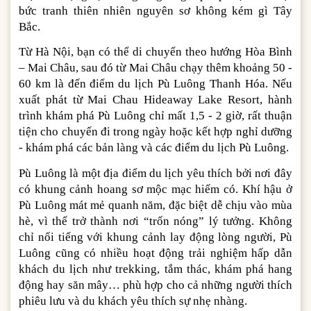
bức tranh thiên nhiên nguyên sơ không kém gì Tây
Bắc.
Từ Hà Nội, bạn có thể di chuyển theo hướng Hòa Bình
– Mai Châu, sau đó từ Mai Châu chạy thêm khoảng 50 -
60 km là đến điểm du lịch Pù Luông Thanh Hóa. Nếu
xuất phát từ Mai Chau Hideaway Lake Resort, hành
trình khám phá Pù Luông chỉ mất 1,5 - 2 giờ, rất thuận
tiện cho chuyến đi trong ngày hoặc kết hợp nghỉ dưỡng
- khám phá các bản làng và các điểm du lịch Pù Luông.
Pù Luông là một địa điểm du lịch yêu thích bởi nơi đây
có khung cảnh hoang sơ mộc mạc hiếm có. Khí hậu ở
Pù Luông mát mẻ quanh năm, đặc biệt dễ chịu vào mùa
hè, vì thế trở thành nơi “trốn nóng” lý tưởng. Không
chỉ nổi tiếng với khung cảnh lay động lòng người, Pù
Luông cũng có nhiều hoạt động trải nghiệm hấp dẫn
khách du lịch như trekking, tắm thác, khám phá hang
động hay săn mây… phù hợp cho cả những người thích
phiêu lưu và du khách yêu thích sự nhẹ nhàng.