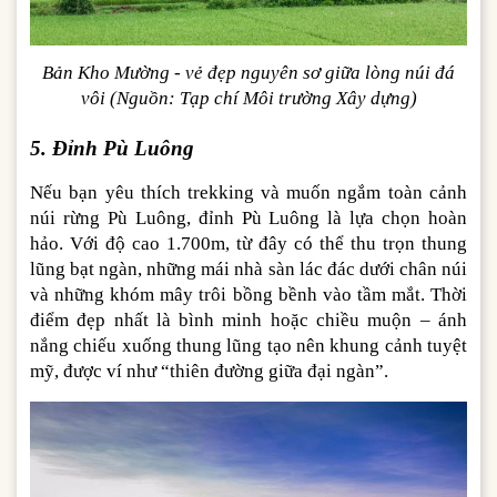
Bản Kho Mường - vẻ đẹp nguyên sơ giữa lòng núi đá
vôi (Nguồn: Tạp chí Môi trường Xây dựng)
5. Đỉnh Pù Luông
Nếu bạn yêu thích trekking và muốn ngắm toàn cảnh
núi rừng Pù Luông, đỉnh Pù Luông là lựa chọn hoàn
hảo. Với độ cao 1.700m, từ đây có thể thu trọn thung
lũng bạt ngàn, những mái nhà sàn lác đác dưới chân núi
và những khóm mây trôi bồng bềnh vào tầm mắt. Thời
điểm đẹp nhất là bình minh hoặc chiều muộn – ánh
nắng chiếu xuống thung lũng tạo nên khung cảnh tuyệt
mỹ, được ví như “thiên đường giữa đại ngàn”.