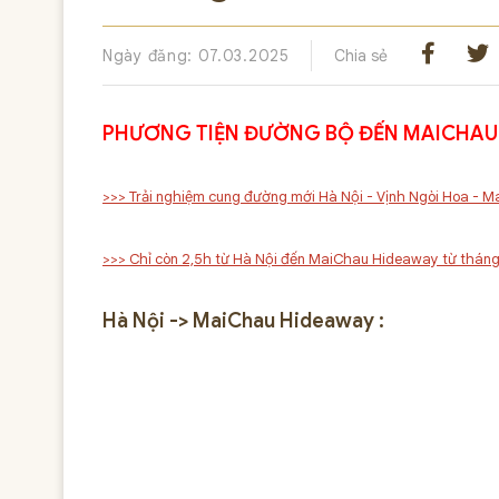
Ngày đăng: 07.03.2025
Chia sẻ
PHƯƠNG TIỆN ĐƯỜNG BỘ ĐẾN MAICHAU
>>> Trải nghiệm cung đường mới Hà Nội - Vịnh Ngòi Hoa - 
>>> Chỉ còn 2,5h từ Hà Nội đến MaiChau Hideaway từ thán
Hà Nội -> MaiChau Hideaway :