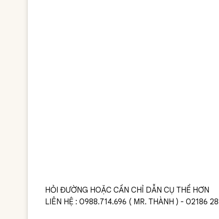
HỎI ĐƯỜNG HOẶC CẦN CHỈ DẪN CỤ THỂ HƠN
LIÊN HỆ : 0988.714.696 ( MR. THÀNH ) - 02186 28