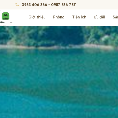
0963 406 366
-
0987 536 787
phone
Giới thiệu
Phòng
Tiện ích
Ưu đãi
Sả