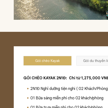
Gói chèo Kayak
Gói du thuyền 
GÓI CHÈO KAYAK 2N1Đ: Chỉ từ 1,275,000 VNĐ
2N1Đ Nghỉ dưỡng tiện nghi ( 02 Khách/Phòng
01 Bữa sáng miễn phí cho 02 khách/phòng
01 Bữa trưa miễn phí cho 02 khách/phòng