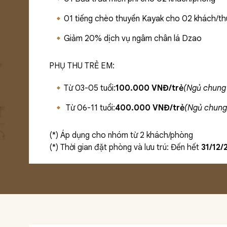
01 tiếng chèo thuyền Kayak cho 02 khách/th
Giảm 20% dịch vụ ngâm chân lá Dzao
PHỤ THU TRẺ EM:
Từ 03-05 tuổi:
100.000 VNĐ/trẻ
(Ngủ chung
Từ 06-11 tuổi:
400.000 VNĐ/trẻ
(Ngủ chung
(*) Áp dụng cho nhóm từ 2 khách/phòng
(*) Thời gian đặt phòng và lưu trú: Đến hết
31/12/