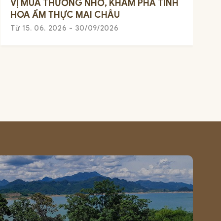
VỊ MÙA THƯƠNG NHỚ, KHÁM PHÁ TINH
HOA ẨM THỰC MAI CHÂU
Từ 15. 06. 2026 - 30/09/2026