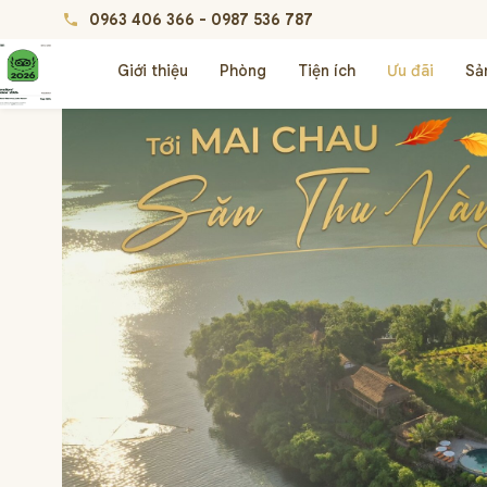
0963 406 366
-
0987 536 787
phone
Giới thiệu
Phòng
Tiện ích
Ưu đãi
Sả