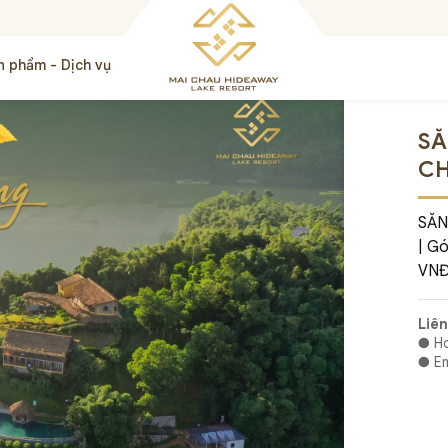
n phẩm - Dịch vụ
SĂ
CH
SĂN
| Gó
VNĐ
Liên
● Ho
● Em