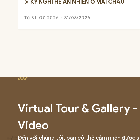
☀️ KỲ NGHỈ HÈ AN NHIÊN Ở MAI CHÂU
Từ 31. 07. 2026 - 31/08/2026
Virtual Tour & Gallery -
Video
Đến với chúng tôi, bạn có thể cảm nhận được 