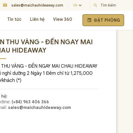
mail
keyboard_arrow_down
sales@maichauhideaway.com
VN
search
Tìm kiếm
Tin tức
Liên hệ
View 360
ĐẶT PHÒNG
event
N THU VÀNG - ĐẾN NGAY MAI
AU HIDEAWAY
 THU VÀNG - ĐẾN NGAY MAI CHAU HIDEAWAY
i nghỉ dưỡng 2 Ngày 1 Đêm chỉ từ 1,275,000
/khách (*)
 hệ:
tline:
(+84) 963 406 366
ail:
sales@maichauhideaway.com