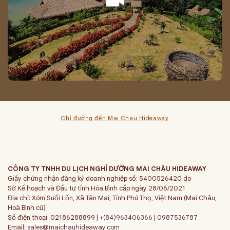
Chỉ đường đến Mai Chau Hideaway
CÔNG TY TNHH DU LỊCH NGHỈ DƯỠNG MAI CHÂU HIDEAWAY
Giấy chứng nhận đăng ký doanh nghiệp số: 5400526420 do
Sở Kế hoạch và Đầu tư tỉnh Hòa Bình cấp ngày 28/06/2021
Địa chỉ: Xóm Suối Lốn, Xã Tân Mai, Tỉnh Phú Thọ, Việt Nam (Mai Châu,
Hoà Bình cũ)
Số điện thoại: 02186288899 |
+(84)963406366
|
0987536787
Email:
sales@maichauhideaway.com