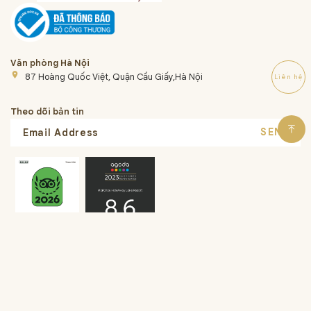
Văn phòng Hà Nội
place
87 Hoàng Quốc Việt, Quận Cầu Giấy,Hà Nội
Liên hệ
Theo dõi bản tin
SEND
Liên hệ
Điều Khoản Chung
Chính sách bảo mật
Hướng dẫ