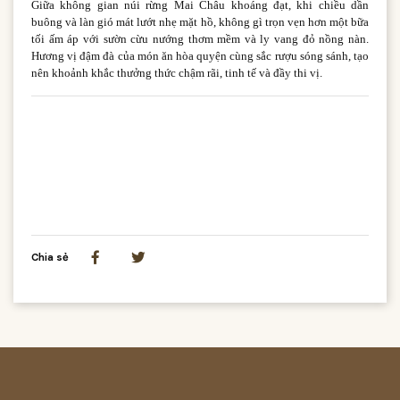
Giữa không gian núi rừng Mai Châu khoáng đạt, khi chiều dần
buông và làn gió mát lướt nhẹ mặt hồ, không gì trọn vẹn hơn một bữa
tối ấm áp với sườn cừu nướng thơm mềm và ly vang đỏ nồng nàn.
Hương vị đậm đà của món ăn hòa quyện cùng sắc rượu sóng sánh, tạo
nên khoảnh khắc thưởng thức chậm rãi, tinh tế và đầy thi vị.
Chia sẻ