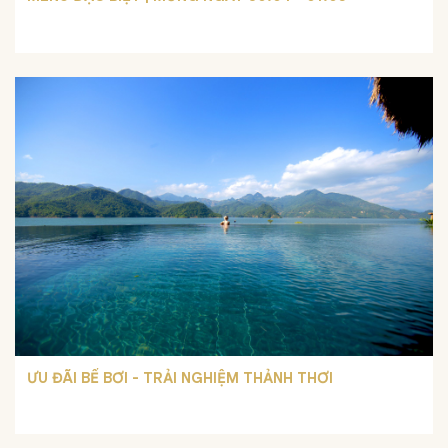
ƯU ĐÃI BỂ BƠI - TRẢI NGHIỆM THẢNH THƠI