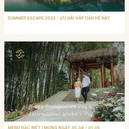
SUMMER ESCAPE 2023 - ƯU ĐÃI HẤP DẪN HÈ NÀY
MENU ĐẶC BIỆT | MỪNG NGÀY 30.04 - 01.05