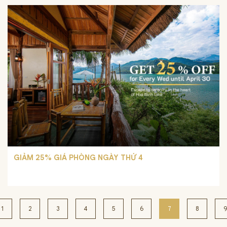
GIẢM 25% GIÁ PHÒNG NGÀY THỨ 4
1
2
3
4
5
6
7
8
9