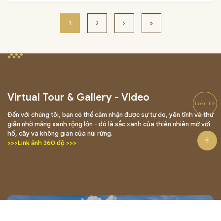
thưởng thức tại không gian nhà hàng Bamboo với view toàn cảnh 
ra hồ Hòa Bình tạo nên một cảnh sắc núi non vô cùng kỳ vĩ, mang 
đến trải nghiệm ẩm thực thú vị và độc đáo.
1
2
›
»
Virtual Tour & Gallery - Video
Liên hệ
Đến với chúng tôi, bạn có thể cảm nhận được sự tự do, yên tĩnh và thư
giãn nhờ mảng xanh rộng lớn - đó là sắc xanh của thiên nhiên mở với
hồ, cây và không gian của núi rừng.
>>>Link ảnh 360 độ >>>