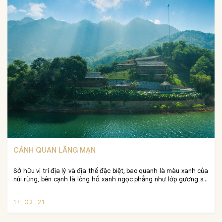
CẢNH QUAN LÃNG MẠN
Sở hữu vị trí địa lý và địa thế đặc biệt, bao quanh là màu xanh của 
núi rừng, bên cạnh là lòng hồ xanh ngọc phẳng như lớp gương soi 
rộng lớn tô thêm vẻ đẹp cho khu nghỉ dưỡng, Mai Châu Hideaway 
Lake Resort mang vẻ đẹp bình dị như cô gái Mường giữa miền sơn 
17. 02. 21
cước. Cùng chúng tôi trải nghiệm cảm giác của một kỳ nghỉ 
“hideaway”, detox cơ thể và tâm hồn sau những thời gian mệt 
mỏi, hay chỉ đơn giản là tìm một góc nhỏ để tách mình ra khỏi sự 