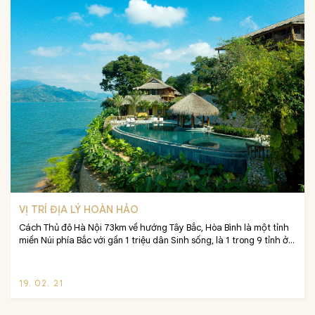
VỊ TRÍ ĐỊA LÝ HOÀN HẢO
Cách Thủ đô Hà Nội 73km về hướng Tây Bắc, Hòa Bình là một tỉnh 
miền Núi phía Bắc với gần 1 triệu dân Sinh sống, là 1 trong 9 tỉnh ở 
Việt Nam mà người Kinh không chiếm đa số với 7 dân tộc thiểu số 
chính và là thủ phủ của người Mường. Đặc biệt tại Mai Châu có 
61% người Mường của cả tỉnh và 94% người Mường trên cả nước.
19. 02. 21