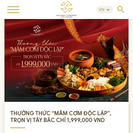
search
VN
keyboard_arrow_down
THƯỞNG THỨC “MÂM CƠM ĐỘC LẬP”,
TRỌN VỊ TÂY BẮC CHỈ 1,999,000 VND