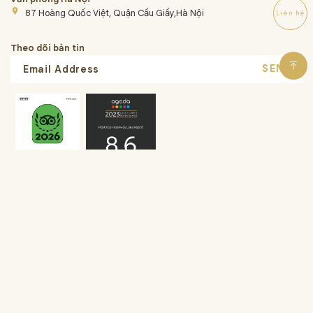
place
87 Hoàng Quốc Việt, Quận Cầu Giấy,Hà Nội
Liên hệ
Theo dõi bản tin
SEND
Liên hệ
Điều Khoản Chung
Chính sách bảo mật
Hướng dẫ