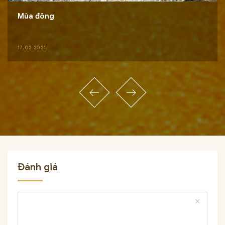
Mùa đông
17.02.2021
Đánh giá
close