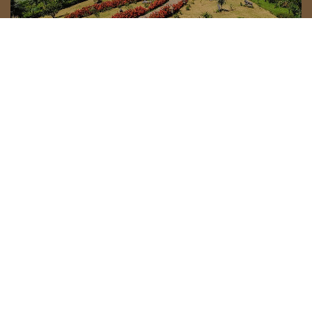
Chỉ đường đến Mai Chau Hideaway
CÔNG TY TNHH DU LỊCH NGHỈ DƯỠNG MAI CHÂU HIDEAWAY
Giấy chứng nhận đăng ký doanh nghiệp số: 5400526420 do
Sở Kế hoạch và Đầu tư tỉnh Hòa Bình cấp ngày 28/06/2021
Địa chỉ: Xóm Suối Lốn, Xã Tân Mai, Tỉnh Phú Thọ, Việt Nam (Mai Châu,
Hoà Bình cũ)
Số điện thoại: 02186288899 |
+(84)963406366
|
0987536787
Email:
sales@maichauhideaway.com