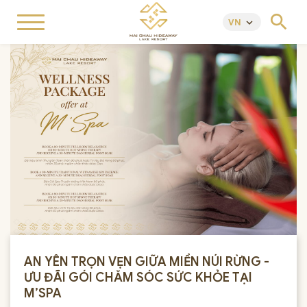
search
VN
keyboard_arrow_down
AN YÊN TRỌN VẸN GIỮA MIỀN NÚI RỪNG -
ƯU ĐÃI GÓI CHĂM SÓC SỨC KHỎE TẠI
M’SPA