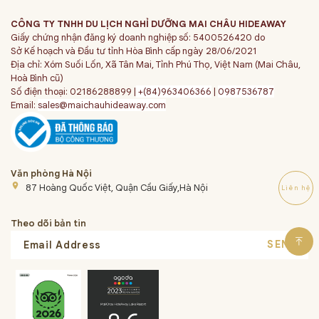
CÔNG TY TNHH DU LỊCH NGHỈ DƯỠNG MAI CHÂU HIDEAWAY
Giấy chứng nhận đăng ký doanh nghiệp số: 5400526420 do
Sở Kế hoạch và Đầu tư tỉnh Hòa Bình cấp ngày 28/06/2021
Địa chỉ: Xóm Suối Lốn, Xã Tân Mai, Tỉnh Phú Thọ, Việt Nam (Mai Châu,
Hoà Bình cũ)
Số điện thoại: 02186288899 |
+(84)963406366
|
0987536787
Email:
sales@maichauhideaway.com
Văn phòng Hà Nội
place
87 Hoàng Quốc Việt, Quận Cầu Giấy,Hà Nội
Liên hệ
Theo dõi bản tin
SEND