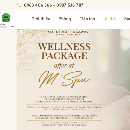
0963 406 366
-
0987 536 787
phone
Giới thiệu
Phòng
Tiện ích
Ưu đãi
Sả