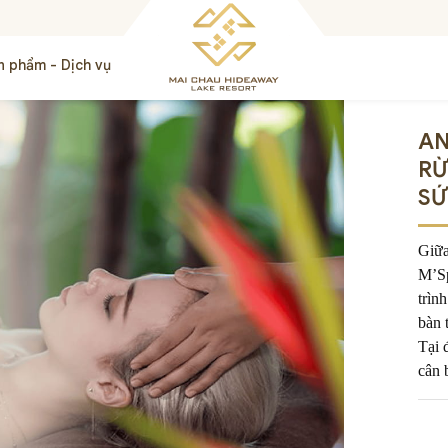
n phẩm - Dịch vụ
AN
RỪ
SỨ
Giữ
M’Sp
trìn
bàn 
Tại 
cân 