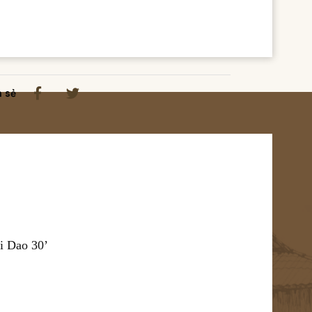
a sẻ
ời Dao 30’