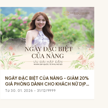
NGÀY ĐẶC BIỆT CỦA NÀNG - GIẢM 20%
GIÁ PHÒNG DÀNH CHO KHÁCH NỮ DỊP
QUỐC TẾ PHỤ NỮ 8/3
Từ 30. 01. 2026 - 31/12/9999