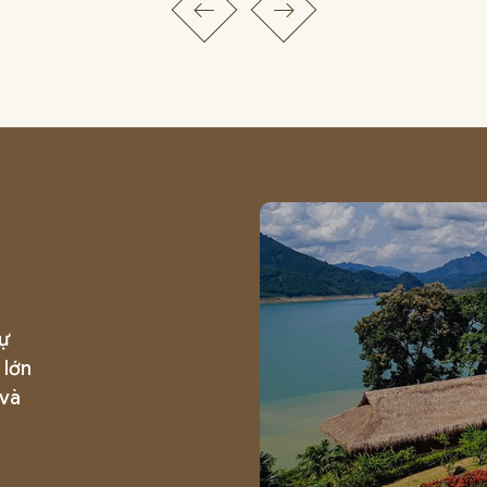
sự
 lớn
 và