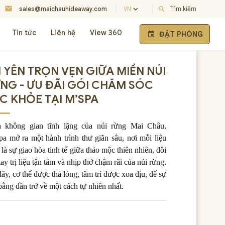
mail
keyboard_arrow_down
sales@maichauhideaway.com
VN
search
Tìm kiếm
Tin tức
Liên hệ
View 360
ĐẶT PHÒNG
event
 YÊN TRỌN VẸN GIỮA MIỀN NÚI
NG - ƯU ĐÃI GÓI CHĂM SÓC
C KHỎE TẠI M’SPA
a không gian tĩnh lặng của núi rừng Mai Châu,
a mở ra một hành trình thư giãn sâu, nơi mỗi liệu
h là sự giao hòa tinh tế giữa thảo mộc thiên nhiên, đôi
tay trị liệu tận tâm và nhịp thở chậm rãi của núi rừng.
đây, cơ thể được thả lỏng, tâm trí được xoa dịu, để sự
bằng dần trở về một cách tự nhiên nhất.