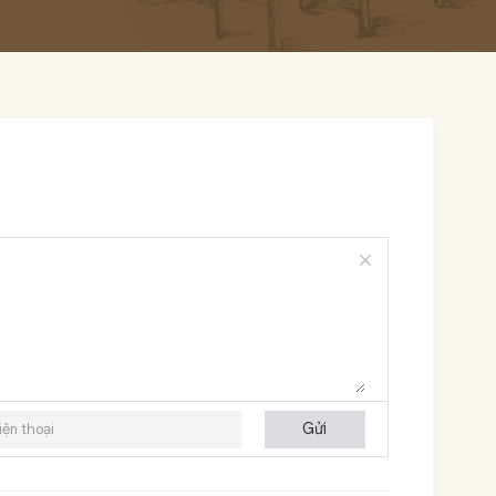
close
Gửi