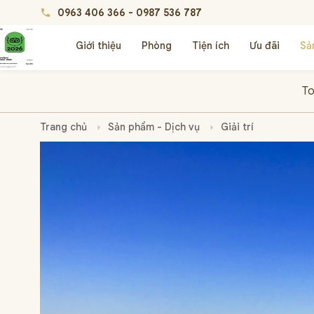
0963 406 366
-
0987 536 787
phone
Giới thiệu
Phòng
Tiện ích
Ưu đãi
Sả
To
Trang chủ
Sản phẩm - Dịch vụ
Giải trí