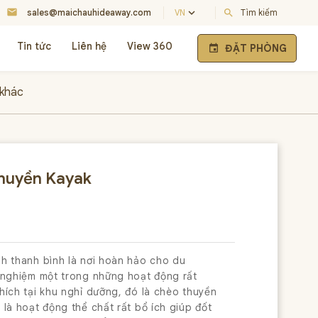
mail
keyboard_arrow_down
sales@maichauhideaway.com
VN
search
Tìm kiếm
Tin tức
Liên hệ
View 360
ĐẶT PHÒNG
event
 khác
huyền Kayak
h thanh bình là nơi hoàn hảo cho du
 nghiệm một trong những hoạt động rất
hích tại khu nghỉ dưỡng, đó là chèo thuyền
 là hoạt động thể chất rất bổ ích giúp đốt