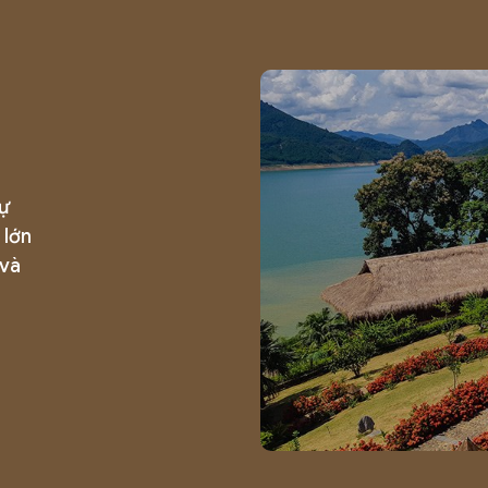
sự
 lớn
 và