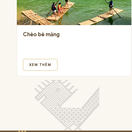
Chèo bè mảng
XEM THÊM