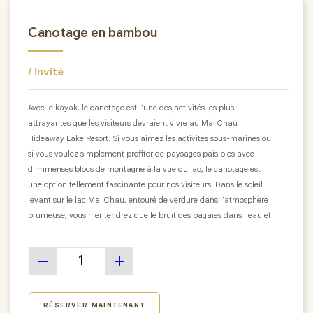
Canotage en bambou
/ invité
Avec le kayak, le canotage est l'une des activités les plus
attrayantes que les visiteurs devraient vivre au Mai Chau
Hideaway Lake Resort. Si vous aimez les activités sous-marines ou
si vous voulez simplement profiter de paysages paisibles avec
d'immenses blocs de montagne à la vue du lac, le canotage est
une option tellement fascinante pour nos visiteurs.
Dans le soleil
levant sur le lac Mai Chau, entouré de verdure dans l'atmosphère
brumeuse, vous n'entendrez que le bruit des pagaies dans l'eau et
le rire joyeux de nos visiteurs, ce qui est si rare à trouver dans une
métropole trépidante.
remove
add
RÉSERVER MAINTENANT