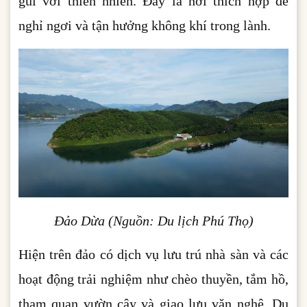
gũi với thiên nhiên. Đây là nơi thích hợp để 
nghỉ ngơi và tận hưởng không khí trong lành.
Đảo Dừa (Nguồn: Du lịch Phú Thọ)
Hiện trên đảo có dịch vụ lưu trú nhà sàn và các 
hoạt động trải nghiệm như chèo thuyền, tắm hồ, 
tham quan vườn cây và giao lưu văn nghệ. Du 