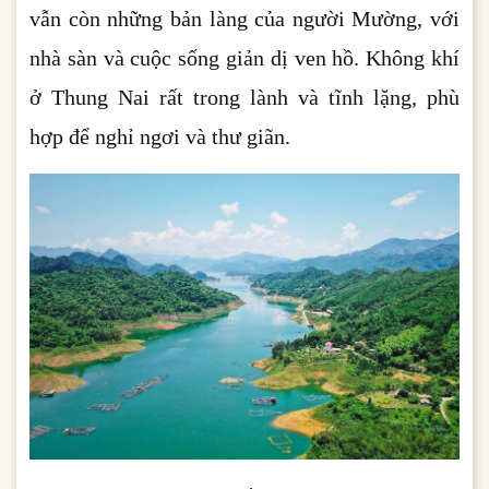
vẫn còn những bản làng của người Mường, với 
nhà sàn và cuộc sống giản dị ven hồ. Không khí 
ở Thung Nai rất trong lành và tĩnh lặng, phù 
hợp để nghỉ ngơi và thư giãn.