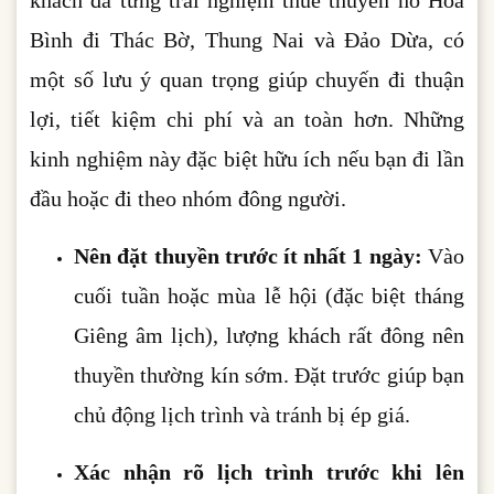
Bình đi Thác Bờ, Thung Nai và Đảo Dừa, có 
một số lưu ý quan trọng giúp chuyến đi thuận 
lợi, tiết kiệm chi phí và an toàn hơn. Những 
kinh nghiệm này đặc biệt hữu ích nếu bạn đi lần 
đầu hoặc đi theo nhóm đông người.
Nên đặt thuyền trước ít nhất 1 ngày:
 Vào 
cuối tuần hoặc mùa lễ hội (đặc biệt tháng 
Giêng âm lịch), lượng khách rất đông nên 
thuyền thường kín sớm. Đặt trước giúp bạn 
chủ động lịch trình và tránh bị ép giá.
Xác nhận rõ lịch trình trước khi lên 