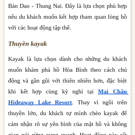
Bản Dao - Thung Nai. Đây là lựa chọn phù hợp 
nếu du khách muốn kết hợp tham quan lòng hồ 
với các hoạt động tập thể.
Thuyền kayak
Kayak là lựa chọn dành cho những du khách 
muốn khám phá hồ Hòa Bình theo cách chủ 
động và gần gũi với thiên nhiên hơn, đặc biệt 
khi kết hợp cùng kỳ nghỉ tại 
Mai Châu 
Hideaway Lake Resort
. Thay vì ngồi trên 
thuyền lớn, du khách tự mình chèo kayak để 
cảm nhận rõ sự yên bình của mặt hồ và không 
gian núi rừng xung quanh. Hoạt động này rất 