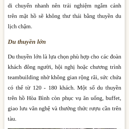
di chuyển nhanh nên trải nghiệm ngắm cảnh 
trên mặt hồ sẽ không thư thái bằng thuyền du 
lịch chậm.
Du thuyền lớn
Du thuyền lớn là lựa chọn phù hợp cho các đoàn 
khách đông người, hội nghị hoặc chương trình 
teambuilding nhờ không gian rộng rãi, sức chứa 
có thể từ 120 - 180 khách. Một số du thuyền 
trên hồ Hòa Bình còn phục vụ ăn uống, buffet, 
giao lưu văn nghệ và thưởng thức rượu cần trên 
tàu.