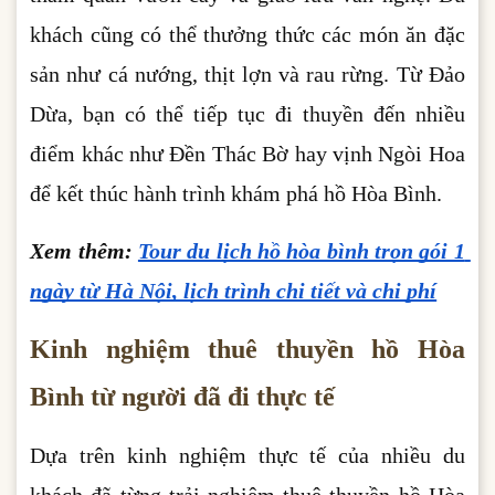
khách cũng có thể thưởng thức các món ăn đặc 
sản như cá nướng, thịt lợn và rau rừng. Từ Đảo 
Dừa, bạn có thể tiếp tục đi thuyền đến nhiều 
điểm khác như Đền Thác Bờ hay vịnh Ngòi Hoa 
để kết thúc hành trình khám phá hồ Hòa Bình.
Xem thêm: 
Tour du lịch hồ hòa bình trọn gói 1 
ngày từ Hà Nội, lịch trình chi tiết và chi phí
Kinh nghiệm thuê thuyền hồ Hòa 
Bình từ người đã đi thực tế
Dựa trên kinh nghiệm thực tế của nhiều du 
khách đã từng trải nghiệm thuê thuyền hồ Hòa 